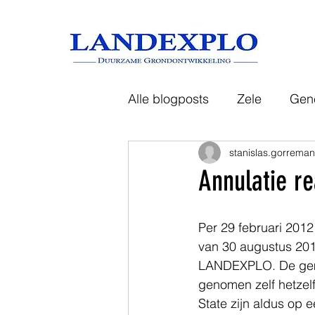
Alle blogposts
Zele
Gen
stanislas.gorrema
Tongeren
Aalst
Has
Annulatie re
Per 29 februari 2012
van 30 augustus 201
LANDEXPLO. De gemeen
genomen zelf hetzel
State zijn aldus op 