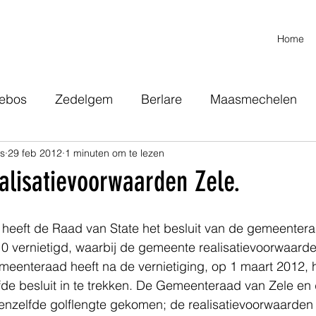
Home
ebos
Zedelgem
Berlare
Maasmechelen
ns
29 feb 2012
1 minuten om te lezen
selt- Ikea
Wevelgem
Hoeselt
alisatievoorwaarden Zele.
 heeft de Raad van State het besluit van de gemeentera
0 vernietigd, waarbij de gemeente realisatievoorwaard
teraad heeft na de vernietiging, op 1 maart 2012, het 
fde besluit in te trekken. De Gemeenteraad van Zele en
eenzelfde golflengte gekomen; de realisatievoorwaarden z