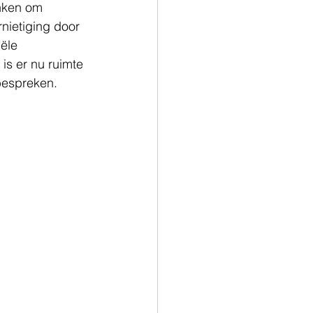
nken om 
nietiging door 
ële 
is er nu ruimte 
bespreken. 