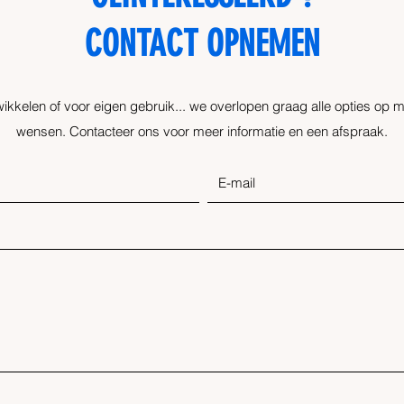
Eugène Demolderlaan 89
CONTACT OPNEMEN​
1030 Brussel
ikkelen of voor eigen gebruik... we overlopen graag alle opties op
wensen. Contacteer ons voor meer informatie en een afspraak.
©2019 door
Visionline