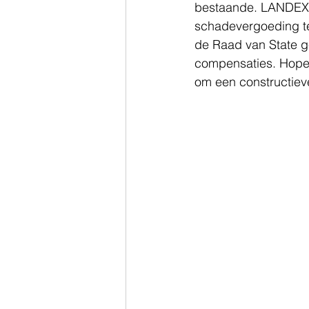
bestaande. LANDEXPL
schadevergoeding te
de Raad van State ge
compensaties. Hopeli
om een constructieve