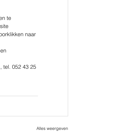
n te 
ite 
oorklikken naar 
en 
tel. 052 43 25 
Alles weergeven