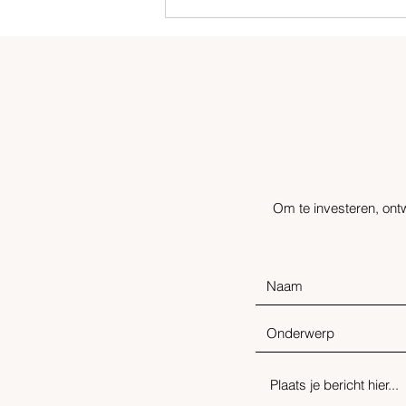
Landexplo mag in Tibbautstraat
bedrijventerrein ontwikkelen
Om te investeren, ontw