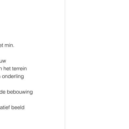
t min. 
ouw 
 het terrein 
 onderling 
 de bebouwing 
 
atief beeld 