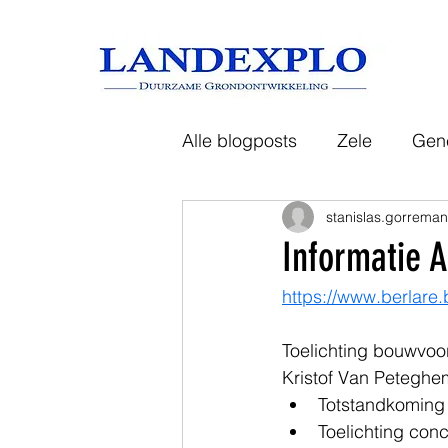
Alle blogposts
Zele
Gen
stanislas.gorrema
Tongeren
Aalst
Has
Informatie 
https://www.berlare.
Toelichting bouwvoor
Kristof Van Peteghe
Totstandkoming 
Toelichting conc