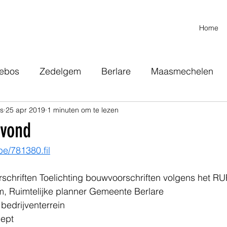
Home
ebos
Zedelgem
Berlare
Maasmechelen
ns
25 apr 2019
1 minuten om te lezen
selt- Ikea
Wevelgem
Hoeselt
Avond
be/781380.fil
schriften Toelichting bouwvoorschriften volgens het RU
m, Ruimtelijke planner Gemeente Berlare 
bedrijventerrein 
ept 