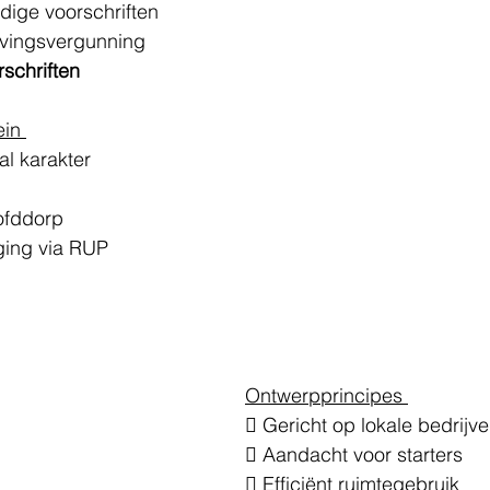
ige voorschriften 
vingsvergunning
schriften
ein 
al karakter 
ofddorp 
ging via RUP
Ontwerpprincipes 
 Gericht op lokale bedrijve
 Aandacht voor starters 
 Efficiënt ruimtegebruik 