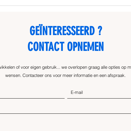
Landexplo
GEÏNTERESSEERD ?
Eugène Demolderlaan 89
CONTACT OPNEMEN​
1030 Brussel
ikkelen of voor eigen gebruik... we overlopen graag alle opties op
wensen. Contacteer ons voor meer informatie en een afspraak.
©2019 door
Visionline